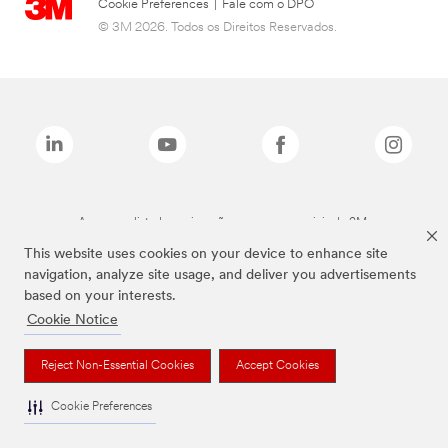
Cookie Preferences
|
Fale com o DPO
© 3M 2026. Todos os Direitos Reservados.
As marcas listadas a cima são marcas comerciais da 3M.
This website uses cookies on your device to enhance site
navigation, analyze site usage, and deliver you advertisements
based on your interests.
Cookie Notice
Reject Non-Essential Cookies
Accept Cookies
Cookie Preferences