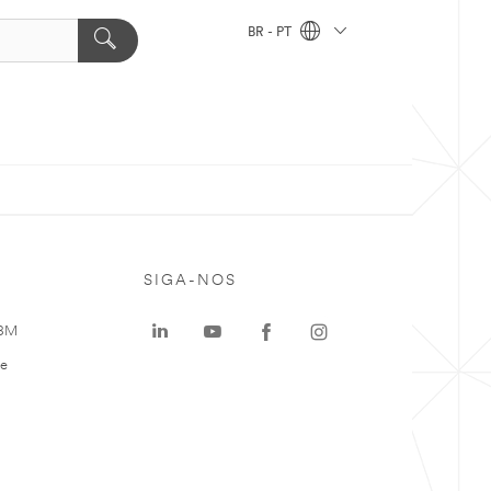
BR - PT
SIGA-NOS
 3M
te