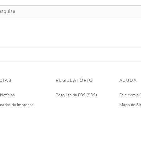
CIAS
REGULATÓRIO
AJUDA
 Notícias
Pesquisa da FDS (SDS)
Fale com a
cados de Imprensa
Mapa do Si