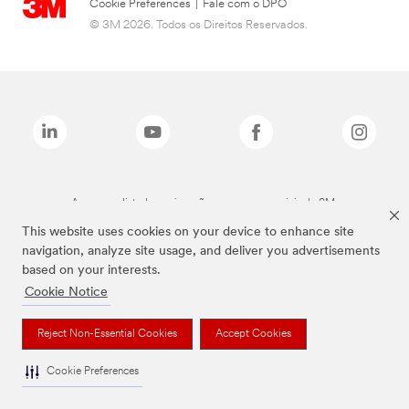
Cookie Preferences
|
Fale com o DPO
© 3M 2026. Todos os Direitos Reservados.
As marcas listadas a cima são marcas comerciais da 3M.
This website uses cookies on your device to enhance site
navigation, analyze site usage, and deliver you advertisements
based on your interests.
Cookie Notice
Reject Non-Essential Cookies
Accept Cookies
Cookie Preferences