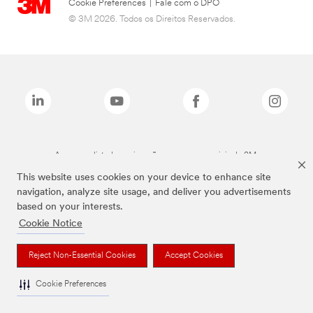
Cookie Preferences
|
Fale com o DPO
© 3M 2026. Todos os Direitos Reservados.
As marcas listadas a cima são marcas comerciais da 3M.
This website uses cookies on your device to enhance site
navigation, analyze site usage, and deliver you advertisements
based on your interests.
Cookie Notice
Reject Non-Essential Cookies
Accept Cookies
Cookie Preferences