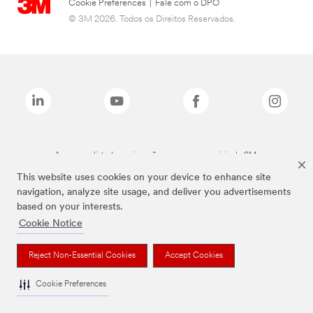
Cookie Preferences
|
Fale com o DPO
© 3M 2026. Todos os Direitos Reservados.
As marcas listadas a cima são marcas comerciais da 3M.
This website uses cookies on your device to enhance site
navigation, analyze site usage, and deliver you advertisements
based on your interests.
Cookie Notice
Reject Non-Essential Cookies
Accept Cookies
Cookie Preferences