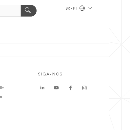
BR - PT
SIGA-NOS
 3M
te