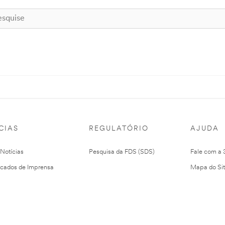
CIAS
REGULATÓRIO
AJUDA
 Notícias
Pesquisa da FDS (SDS)
Fale com a
cados de Imprensa
Mapa do Si