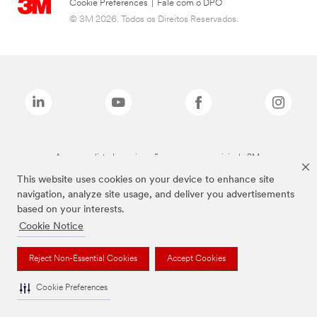
Cookie Preferences
|
Fale com o DPO
© 3M 2026. Todos os Direitos Reservados.
As marcas listadas a cima são marcas comerciais da 3M.
This website uses cookies on your device to enhance site
navigation, analyze site usage, and deliver you advertisements
based on your interests.
Cookie Notice
Reject Non-Essential Cookies
Accept Cookies
Cookie Preferences