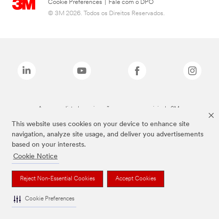
Cookie Preferences
|
Fale com o DPO
© 3M 2026. Todos os Direitos Reservados.
As marcas listadas a cima são marcas comerciais da 3M.
This website uses cookies on your device to enhance site
navigation, analyze site usage, and deliver you advertisements
based on your interests.
Cookie Notice
Reject Non-Essential Cookies
Accept Cookies
Cookie Preferences