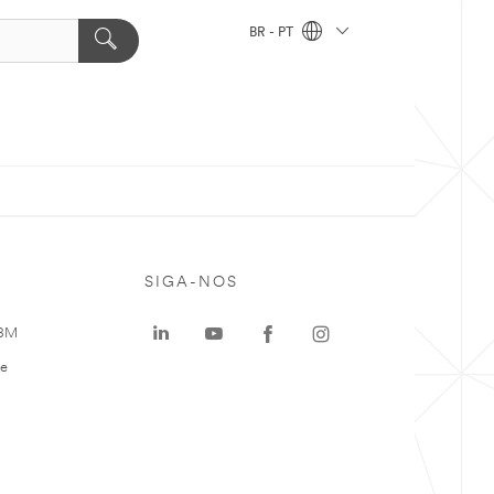
BR - PT
SIGA-NOS
 3M
te