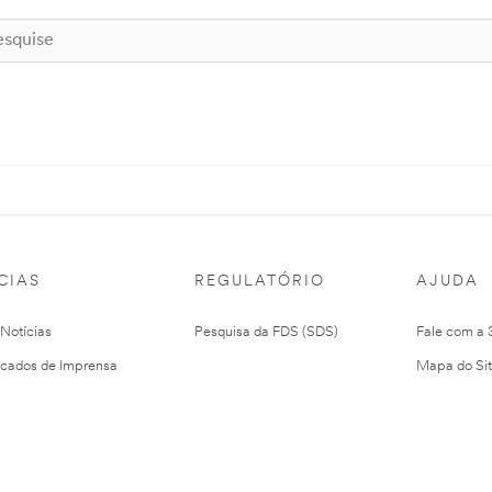
CIAS
REGULATÓRIO
AJUDA
 Notícias
Pesquisa da FDS (SDS)
Fale com a
cados de Imprensa
Mapa do Si