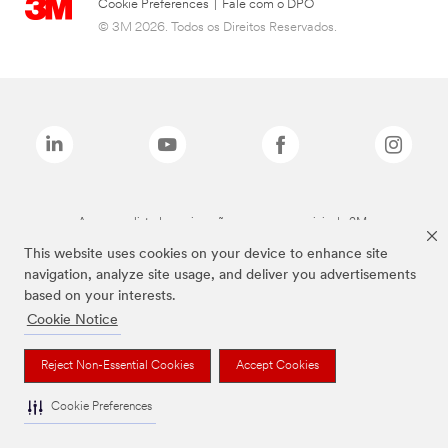
Cookie Preferences
|
Fale com o DPO
© 3M 2026. Todos os Direitos Reservados.
As marcas listadas a cima são marcas comerciais da 3M.
This website uses cookies on your device to enhance site
navigation, analyze site usage, and deliver you advertisements
based on your interests.
Cookie Notice
Reject Non-Essential Cookies
Accept Cookies
Cookie Preferences