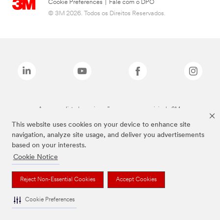
Cookie Preferences
|
Fale com o DPO
© 3M 2026. Todos os Direitos Reservados.
As marcas listadas a cima são marcas comerciais da 3M.
This website uses cookies on your device to enhance site
navigation, analyze site usage, and deliver you advertisements
based on your interests.
Cookie Notice
Reject Non-Essential Cookies
Accept Cookies
Cookie Preferences