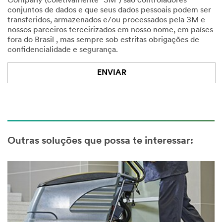
Company (coletivamente "3M") são controladores
conjuntos de dados e que seus dados pessoais podem ser
transferidos, armazenados e/ou processados pela 3M e
nossos parceiros terceirizados em nosso nome, em países
fora do Brasil , mas sempre sob estritas obrigações de
confidencialidade e segurança.
ENVIAR
Nossas
Obrigado!
desculpas...
Seu
formulário
Ocorreu
foi
um
Outras soluções que possa te interessar:
enviado
erro.
com
Por
sucesso
favor,
tente
novamente
mais
tarde...