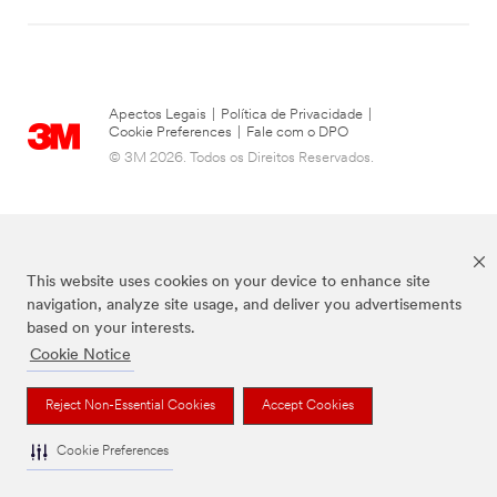
Apectos Legais
|
Política de Privacidade
|
Cookie Preferences
|
Fale com o DPO
© 3M 2026. Todos os Direitos Reservados.
This website uses cookies on your device to enhance site
navigation, analyze site usage, and deliver you advertisements
based on your interests.
Cookie Notice
As marcas listadas a cima são marcas comerciais da 3M.
Reject Non-Essential Cookies
Accept Cookies
Cookie Preferences