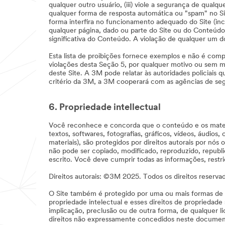
qualquer outro usuário, (iii) viole a segurança de qual
qualquer forma de resposta automática ou "spam" no Si
forma interfira no funcionamento adequado do Site (incl
qualquer página, dado ou parte do Site ou do Conteúdo
significativa do Conteúdo. A violação de qualquer um do
Esta lista de proibições fornece exemplos e não é comp
violações desta Seção 5, por qualquer motivo ou sem mo
deste Site. A 3M pode relatar às autoridades policiais
critério da 3M, a 3M cooperará com as agências de segu
6. Propriedade intellectual
Você reconhece e concorda que o conteúdo e os materia
textos, softwares, fotografias, gráficos, vídeos, áudio
materiais), são protegidos por direitos autorais por nós
não pode ser copiado, modificado, reproduzido, republi
escrito. Você deve cumprir todas as informações, restri
Direitos autorais: ©3M 2025. Todos os direitos reserva
O Site também é protegido por uma ou mais formas de pr
propriedade intelectual e esses direitos de propriedad
implicação, preclusão ou de outra forma, de qualquer li
direitos não expressamente concedidos neste documen