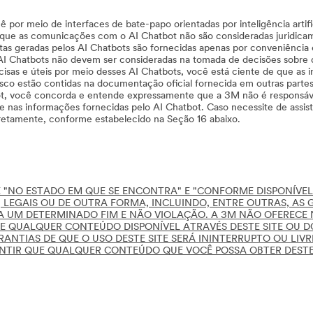
por meio de interfaces de bate-papo orientadas por inteligência artif
ue as comunicações com o AI Chatbot não são consideradas juridicame
stas geradas pelos AI Chatbots são fornecidas apenas por conveniência e
I Chatbots não devem ser consideradas na tomada de decisões sobre dir
as e úteis por meio desses AI Chatbots, você está ciente de que as inf
osco estão contidas na documentação oficial fornecida em outras parte
ot, você concorda e entende expressamente que a 3M não é responsável
nas informações fornecidas pelo AI Chatbot. Caso necessite de assistê
retamente, conforme estabelecido na Seção 16 abaixo.
 "NO ESTADO EM QUE SE ENCONTRA" E "CONFORME DISPONÍVEL"
 LEGAIS OU DE OUTRA FORMA, INCLUINDO, ENTRE OUTRAS, AS 
A UM DETERMINADO FIM E NÃO VIOLAÇÃO. A 3M NÃO OFERECE
E QUALQUER CONTEÚDO DISPONÍVEL ATRAVÉS DESTE SITE OU DOS 
NTIAS DE QUE O USO DESTE SITE SERÁ ININTERRUPTO OU LIVR
TIR QUE QUALQUER CONTEÚDO QUE VOCÊ POSSA OBTER DESTE S