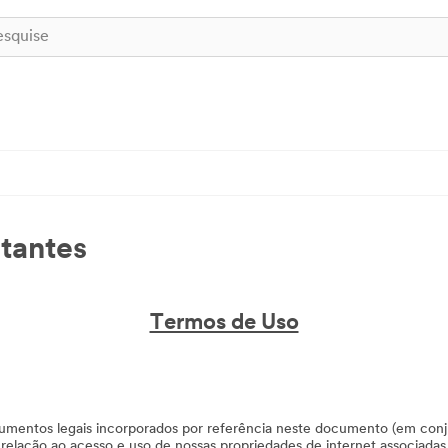
tantes
Termos de Uso
umentos legais incorporados por referência neste documento (em conj
relação ao acesso e uso de nossas propriedades de internet associadas 