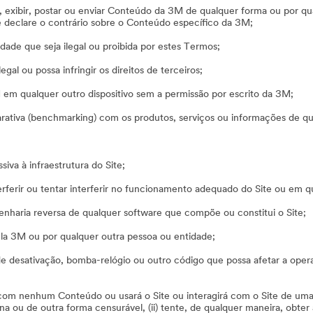
aixar, exibir, postar ou enviar Conteúdo da 3M de qualquer forma ou por
te declare o contrário sobre o Conteúdo específico da 3M;
dade que seja ilegal ou proibida por estes Termos;
legal ou possa infringir os direitos de terceiros;
em qualquer outro dispositivo sem a permissão por escrito da 3M;
rativa (benchmarking) com os produtos, serviços ou informações de qu
iva à infraestrutura do Site;
nterferir ou tentar interferir no funcionamento adequado do Site ou em 
genharia reversa de qualquer software que compõe ou constitui o Site;
 pela 3M ou por qualquer outra pessoa ou entidade;
vo de desativação, bomba-relógio ou outro código que possa afetar a opera
om nenhum Conteúdo ou usará o Site ou interagirá com o Site de uma man
a ou de outra forma censurável, (ii) tente, de qualquer maneira, obte