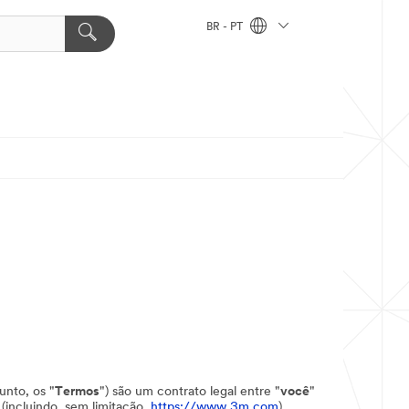
BR - PT
unto, os "
Termos
") são um contrato legal entre "
você
"
(incluindo, sem limitação,
https://www.3m.com
)