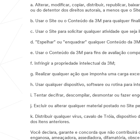
a. Alterar, modificar, copiar, distribuir, republicar, b
ou do detentor dos direitos autorais, a menos que o Si
b. Usar o Site ou o Conteúdo da 3M para qualquer finali
c. Usar o Site para solicitar qualquer atividade que seja i
d. "Espelhar" ou "enquadrar" qualquer Conteúdo da 3M 
e. Usar o Conteúdo da 3M para fins de avaliação compa
f. Infringir a propriedade intelectual da 3M;
g. Realizar qualquer ação que imponha uma carga excess
h. Usar qualquer dispositivo, software ou rotina para i
i. Tentar decifrar, descompilar, desmontar ou fazer en
j. Excluir ou alterar qualquer material postado no Site
k. Distribuir qualquer vírus, cavalo de Tróia, dispositi
dos itens anteriores.
Você declara, garante e concorda que não contribuirá c
enganosa, ameaçadora, assediadora, difamatória, obscen