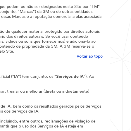
e, que podem ou não ser designados neste Site por "TM"
onjunto, "Marcas") da 3M ou de outras entidades.
essas Marcas e a reputação comercial a elas associada
ão de qualquer material protegido por direitos autorais
rio dos direitos autorais. Se você usar conteúdo
gns, vídeos ou sons que fornecemos) e adicioná-lo ao
o conteúdo de propriedade da 3M. A 3M reserva-se o
lo Site.
Voltar ao topo
icial ("
IA
") (em conjunto, os "
Serviços de IA
"). Ao
ar, treinar ou melhorar (direta ou indiretamente)
s de IA, bem como os resultados gerados pelos Serviços
s dos Serviços de IA.
 incluindo, entre outros, reclamações de violação de
rantir que o uso dos Serviços de IA esteja em