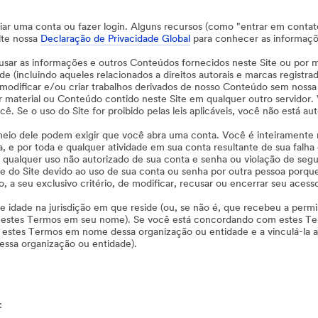
 criar uma conta ou fazer login. Alguns recursos (como "entrar em cont
lte nossa
Declaração de Privacidade Global
para conhecer as informaçõ
e usar as informações e outros Conteúdos fornecidos neste Site ou por 
 (incluindo aqueles relacionados a direitos autorais e marcas registra
modificar e/ou criar trabalhos derivados de nosso Conteúdo sem nossa
r material ou Conteúdo contido neste Site em qualquer outro servidor.
 Se o uso do Site for proibido pelas leis aplicáveis, você não está auto
 meio dele podem exigir que você abra uma conta. Você é inteiramente 
a, e por toda e qualquer atividade em sua conta resultante de sua falh
qualquer uso não autorizado de sua conta e senha ou violação de segu
ante do Site devido ao uso de sua conta ou senha por outra pessoa por
o, a seu exclusivo critério, de modificar, recusar ou encerrar seu acess
e idade na jurisdição em que reside (ou, se não é, que recebeu a permis
 estes Termos em seu nome). Se você está concordando com estes T
 estes Termos em nome dessa organização ou entidade e a vinculá-la a 
 essa organização ou entidade).
: