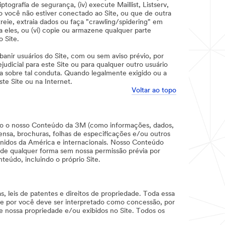
ografia de segurança, (iv) execute Maillist, Listserv,
 você não estiver conectado ao Site, ou que de outra
treie, extraia dados ou faça "crawling/spidering" em
 eles, ou (vi) copie ou armazene qualquer parte
o Site.
banir usuários do Site, com ou sem aviso prévio, por
dicial para este Site ou para qualquer outro usuário
ba sobre tal conduta. Quando legalmente exigido ou a
te Site ou na Internet.
Voltar ao topo
todo o nosso Conteúdo da 3M (como informações, dados,
rensa, brochuras, folhas de especificações e/ou outros
os Unidos da América e internacionais. Nosso Conteúdo
o de qualquer forma sem nossa permissão prévia por
nteúdo, incluindo o próprio Site.
, leis de patentes e direitos de propriedade. Toda essa
ele por você deve ser interpretado como concessão, por
de nossa propriedade e/ou exibidos no Site. Todos os