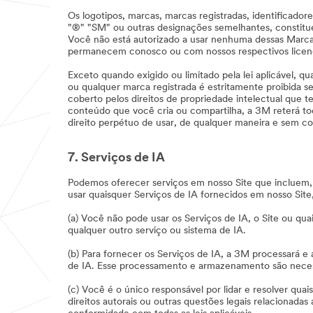
Os logotipos, marcas, marcas registradas, identificado
"®" "SM" ou outras designações semelhantes, constitu
Você não está autorizado a usar nenhuma dessas Marcas
permanecem conosco ou com nossos respectivos licen
Exceto quando exigido ou limitado pela lei aplicável, qu
ou qualquer marca registrada é estritamente proibida s
coberto pelos direitos de propriedade intelectual que t
conteúdo que você cria ou compartilha, a 3M reterá to
direito perpétuo de usar, de qualquer maneira e sem c
7. Serviços de IA
Podemos oferecer serviços em nosso Site que incluem, ut
usar quaisquer Serviços de IA fornecidos em nosso Sit
(a) Você não pode usar os Serviços de IA, o Site ou qua
qualquer outro serviço ou sistema de IA.
(b) Para fornecer os Serviços de IA, a 3M processará 
de IA. Esse processamento e armazenamento são necessár
(c) Você é o único responsável por lidar e resolver qua
direitos autorais ou outras questões legais relacionad