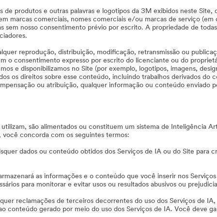
res de produtos e outras palavras e logotipos da 3M exibidos neste Sit
em marcas comerciais, nomes comerciais e/ou marcas de serviço (em c
 sem nosso consentimento prévio por escrito. A propriedade de todas 
ciadores.
alquer reprodução, distribuição, modificação, retransmissão ou publicaç
em o consentimento expresso por escrito do licenciante ou do proprietá
emos e disponibilizamos no Site (por exemplo, logotipos, imagens, desi
dos os direitos sobre esse conteúdo, incluindo trabalhos derivados d
ompensação ou atribuição, qualquer informação ou conteúdo enviado pe
ilizam, são alimentados ou constituem um sistema de Inteligência Artif
e, você concorda com os seguintes termos:
isquer dados ou conteúdo obtidos dos Serviços de IA ou do Site para cri
e armazenará as informações e o conteúdo que você inserir nos Serviço
ios para monitorar e evitar usos ou resultados abusivos ou prejudiciai
isquer reclamações de terceiros decorrentes do uso dos Serviços de IA,
as ao conteúdo gerado por meio do uso dos Serviços de IA. Você deve ga