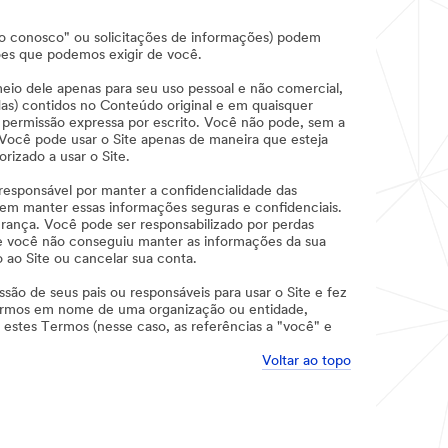
ato conosco" ou solicitações de informações) podem
es que podemos exigir de você.
meio dele apenas para seu uso pessoal e não comercial,
das) contidos no Conteúdo original e em quaisquer
 permissão expressa por escrito. Você não pode, sem a
 Você pode usar o Site apenas de maneira que esteja
rizado a usar o Site.
responsável por manter a confidencialidade das
a em manter essas informações seguras e confidenciais.
rança. Você pode ser responsabilizado por perdas
que você não conseguiu manter as informações da sua
o ao Site ou cancelar sua conta.
são de seus pais ou responsáveis para usar o Site e fez
ermos em nome de uma organização ou entidade,
estes Termos (nesse caso, as referências a "você" e
Voltar ao topo