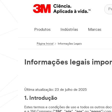
Produtos
Indústrias
Marcas
Página Inicial
Informações Legais
Informações legais impor
Última atualização: 23 de julho de 2025
1. Introdução
Estes termos e condições de uso e todos os outros doc
e a 3M Company ("
3M
", "
nós
", "
nos
" ou "
nosso
") com 