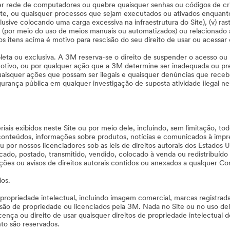
quer rede de computadores ou quebre quaisquer senhas ou códigos de cript
te, ou quaisquer processos que sejam executados ou ativados enquanto
usive colocando uma carga excessiva na infraestrutura do Site), (v) ras
 (por meio do uso de meios manuais ou automatizados) ou relacionado a
s itens acima é motivo para rescisão do seu direito de usar ou acessar 
leta ou exclusiva. A 3M reserva-se o direito de suspender o acesso ou 
tivo, ou por qualquer ação que a 3M determine ser inadequada ou preju
 quaisquer ações que possam ser ilegais e quaisquer denúncias que rece
rança pública em qualquer investigação de suposta atividade ilegal nes
is exibidos neste Site ou por meio dele, incluindo, sem limitação, 
s, conteúdos, informações sobre produtos, notícias e comunicados à imp
 ou por nossos licenciadores sob as leis de direitos autorais dos Estad
cado, postado, transmitido, vendido, colocado à venda ou redistribuíd
ções ou avisos de direitos autorais contidos ou anexados a qualquer Co
dos.
opriedade intelectual, incluindo imagem comercial, marcas registradas
e são de propriedade ou licenciados pela 3M. Nada no Site ou no uso d
cença ou direito de usar quaisquer direitos de propriedade intelectual 
to são reservados.