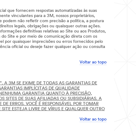
icial que fornecem respostas automatizadas às suas
nte vinculantes para a 3M, nossos proprietários,
 podem não refletir com precisão a política, a postura
eitos legais, obrigações ou quaisquer outras ações.
ormações definitivas relativas ao Site ou aos Produtos,
s do Site e por meio de comunicação direta com os
 por quaisquer imprecisões ou erros fornecidos pelo
ncia oficial ou deseje fazer qualquer ação ou consulta
Voltar ao topo
. A 3M SE EXIME DE TODAS AS GARANTIAS DE
GARANTIAS IMPLÍCITAS DE QUALIDADE
 NENHUMA GARANTIA QUANTO À PRECISÃO,
SITES DE SUAS AFILIADAS OU SUBSIDIÁRIAS. A
E DE ERROS. VOCÊ É RESPONSÁVEL POR TOMAR
ITE ESTEJA LIVRE DE VÍRUS E QUALQUER OUTRO
Voltar ao topo