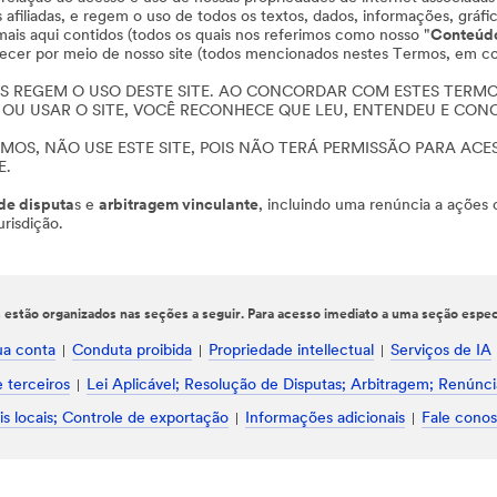
iliadas, e regem o uso de todos os textos, dados, informações, gráfico
mais aqui contidos (todos os quais nos referimos como nosso "
Conteúd
ecer por meio de nosso site (todos mencionados nestes Termos, em co
S REGEM O USO DESTE SITE. AO CONCORDAR COM ESTES TERMOS
S OU USAR O SITE, VOCÊ RECONHECE QUE LEU, ENTENDEU E CO
OS, NÃO USE ESTE SITE, POIS NÃO TERÁ PERMISSÃO PARA ACE
E.
de disputa
s e
arbitragem vinculante
, incluindo uma renúncia a ações c
risdição.
estão organizados nas seções a seguir. Para acesso imediato a uma seção especí
ua conta
Conduta proibida
Propriedade intellectual
Serviços de IA
 terceiros
Lei Aplicável; Resolução de Disputas; Arbitragem; Renúnci
is locais; Controle de exportação
Informações adicionais
Fale cono