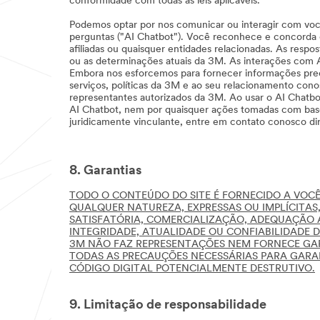
conformidade com todas as leis aplicáveis.
Podemos optar por nos comunicar ou interagir com você 
perguntas ("AI Chatbot"). Você reconhece e concorda q
afiliadas ou quaisquer entidades relacionadas. As respo
ou as determinações atuais da 3M. As interações com A
Embora nos esforcemos para fornecer informações precis
serviços, políticas da 3M e ao seu relacionamento con
representantes autorizados da 3M. Ao usar o AI Chatb
AI Chatbot, nem por quaisquer ações tomadas com base 
juridicamente vinculante, entre em contato conosco di
8. Garantias
TODO O CONTEÚDO DO SITE É FORNECIDO A VOCÊ
QUALQUER NATUREZA, EXPRESSAS OU IMPLÍCITAS,
SATISFATÓRIA, COMERCIALIZAÇÃO, ADEQUAÇÃO 
INTEGRIDADE, ATUALIDADE OU CONFIABILIDADE D
3M NÃO FAZ REPRESENTAÇÕES NEM FORNECE GARA
TODAS AS PRECAUÇÕES NECESSÁRIAS PARA GARAN
CÓDIGO DIGITAL POTENCIALMENTE DESTRUTIVO.
9. Limitação de responsabilidade