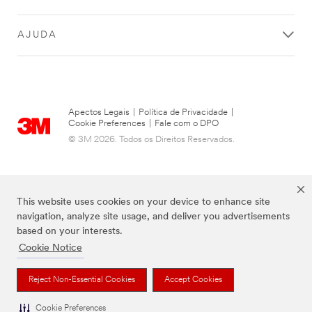
AJUDA
Apectos Legais
|
Política de Privacidade
|
Cookie Preferences
|
Fale com o DPO
© 3M 2026. Todos os Direitos Reservados.
This website uses cookies on your device to enhance site
navigation, analyze site usage, and deliver you advertisements
based on your interests.
Cookie Notice
As marcas listadas a cima são marcas comerciais da 3M.
Reject Non-Essential Cookies
Accept Cookies
Cookie Preferences