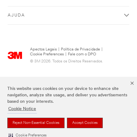
AJUDA
Apectos Legais
|
Política de Privacidade
|
Cookie Preferences
|
Fale com o DPO
© 3M 2026. Todos os Direitos Reservados.
This website uses cookies on your device to enhance site
navigation, analyze site usage, and deliver you advertisements
based on your interests.
Cookie Notice
As marcas listadas a cima são marcas comerciais da 3M.
Reject Non-Essential Cookies
Accept Cookies
Cookie Preferences